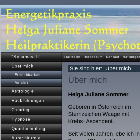
"Schamasch"
Startseite
Impressum
Kontakt
Haftungs
Über mich
Sie sind hier:
Über mich
Erreichbarkeit
Über mich
Anfahrt
Astrologie
Helga Juliane Sommer
Rückführungen
Geboren in Österreich im
Clearing
Sternzeichen Waage mit
Hypnose
Krebs- Ascendent.
Quantenheilung
Seit vielen Jahren lebe ich in
Aurachirurgie