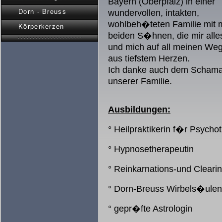
Bayern (Oberpfalz) in einer
Dorn - Breuss
wundervollen, intakten,
wohlbeh�teten Familie mit
Körperkerzen
beiden S�hnen, die mir alles
und mich auf all meinen We
aus tiefstem Herzen.
Ich danke auch dem Schama
unserer Familie.
Ausbildungen:
° Heilpraktikerin f�r Psycho
° Hypnosetherapeutin
° Reinkarnations-und Cleari
° Dorn-Breuss Wirbels�ulen
° gepr�fte Astrologin